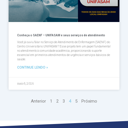
Conheça o SAENF – UNIFASAM e seus serviços de atendimento
Você já ouviu falar no Serviço de Atendimento de Enfermagem (SAENF) do
Centro Universitário UNIFASAM ? Esse projeto tem um papel fundamental
no atendimento à comunidade acadêmica, proporcionando suporte
essencial em primeiros atendimentos de urgência e serviços básicos de
saúde.
CONTINUE LENDO »
maio 8, 2026
Anterior
1
2
3
4
5
Próximo