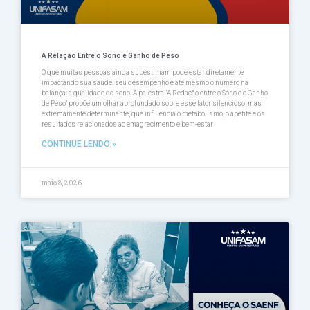
A Relação Entre o Sono e Ganho de Peso
O que muitas pessoas ainda subestimam pode estar diretamente
impactando sua saúde, seu desempenho e até mesmo o número na
balança: a qualidade do sono. A palestra ”A Redação entre o Sono e o Ganho
de Peso” propõe um olhar aprofundado sobre esse fator silencioso, mas
extremamente determinante, que influencia o metabolismo, o apetite e os
resultados relacionados ao emagrecimento e bem-estar
CONTINUE LENDO »
maio 8, 2026