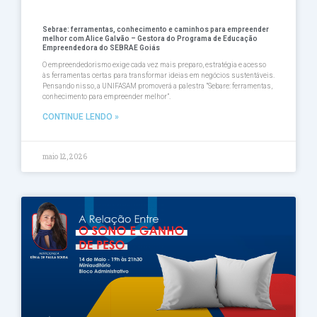
Sebrae: ferramentas, conhecimento e caminhos para empreender
melhor com Alice Galvão – Gestora do Programa de Educação
Empreendedora do SEBRAE Goiás
O empreendedorismo exige cada vez mais preparo, estratégia e acesso
às ferramentas certas para transformar ideias em negócios sustentáveis.
Pensando nisso, a UNIFASAM promoverá a palestra ”Sebare: ferramentas,
conhecimento para empreender melhor”.
CONTINUE LENDO »
maio 12, 2026