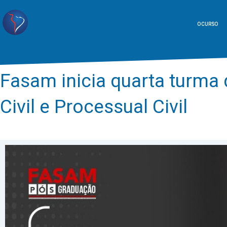
O CURSO
Fasam inicia quarta turma
Civil e Processual Civil