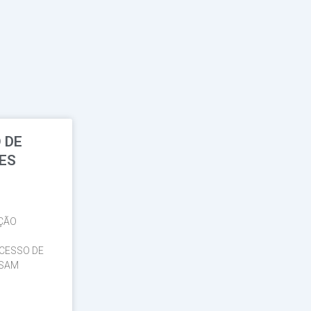
 DE
TES
̧ÃO
OCESSO DE
ASAM