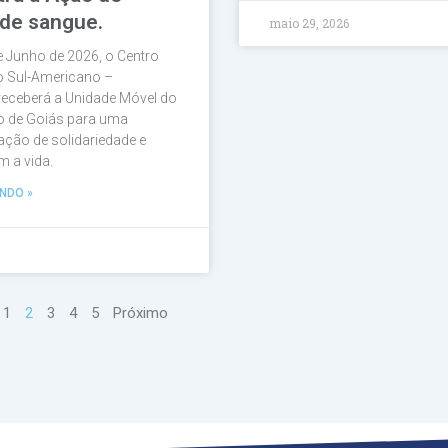
de sangue.
maio 29, 2026
e Junho de 2026, o Centro
io Sul-Americano –
eceberá a Unidade Móvel do
 de Goiás para uma
ação de solidariedade e
 a vida.
NDO »
1
2
3
4
5
Próximo