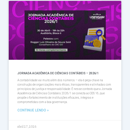
JORNADA ACADÊMICA DE CIÊNCIAS CONTÁBEIS – 2026/1
A contabilidade vai muito além dos números — ela é peça-chave na
construção de organizações mais éticas, transparentes e alinhadas com
princípios de justiça e responsabilidade. É nesse contexto que a Jornada
Acadêmica de Ciências Contábeis 2026/1 se conecta ao ODS 16, que
propõe o fortalecimento de instituições eficazes, íntegras e
comprometidas com a boa governança.
CONTINUE LENDO »
abril 27, 2026