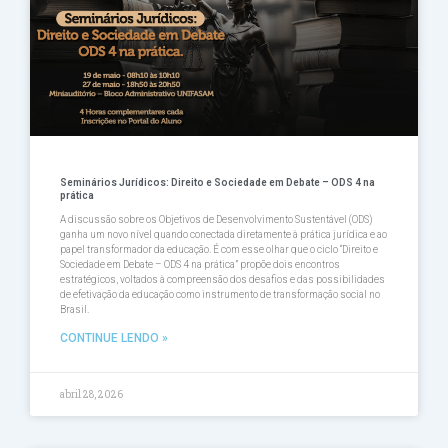
Seminários Jurídicos: Direito e Sociedade em Debate – ODS 4 na
prática
A discussão sobre os Objetivos de Desenvolvimento Sustentável (ODS)
ganha um novo nível quando conectada diretamente à prática jurídica e ao
papel transformador da educação. É com esse olhar que o ciclo “Direito e
Sociedade em Debate – ODS 4 na prática” propõe dois encontros
estratégicos, voltados à compreensão dos desafios e das possibilidades
de efetivação da educação como instrumento de transformação social no
Brasil.
CONTINUE LENDO »
abril 28, 2026