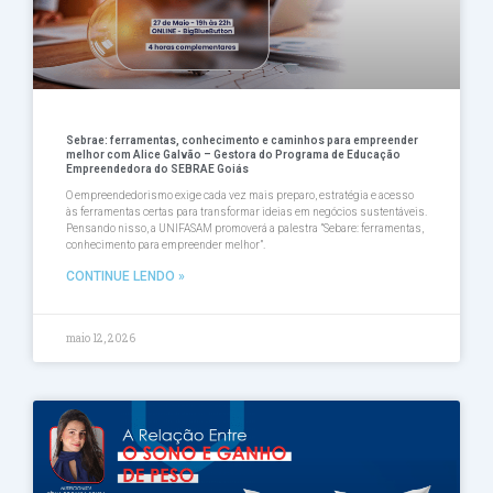
Sebrae: ferramentas, conhecimento e caminhos para empreender
melhor com Alice Galvão – Gestora do Programa de Educação
Empreendedora do SEBRAE Goiás
O empreendedorismo exige cada vez mais preparo, estratégia e acesso
às ferramentas certas para transformar ideias em negócios sustentáveis.
Pensando nisso, a UNIFASAM promoverá a palestra ”Sebare: ferramentas,
conhecimento para empreender melhor”.
CONTINUE LENDO »
maio 12, 2026