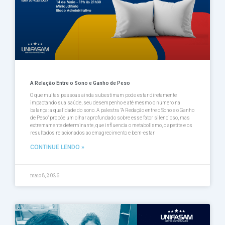
A Relação Entre o Sono e Ganho de Peso
O que muitas pessoas ainda subestimam pode estar diretamente
impactando sua saúde, seu desempenho e até mesmo o número na
balança: a qualidade do sono. A palestra ”A Redação entre o Sono e o Ganho
de Peso” propõe um olhar aprofundado sobre esse fator silencioso, mas
extremamente determinante, que influencia o metabolismo, o apetite e os
resultados relacionados ao emagrecimento e bem-estar
CONTINUE LENDO »
maio 8, 2026