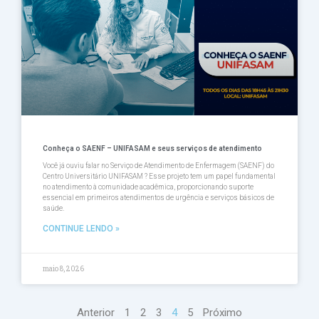
Conheça o SAENF – UNIFASAM e seus serviços de atendimento
Você já ouviu falar no Serviço de Atendimento de Enfermagem (SAENF) do
Centro Universitário UNIFASAM ? Esse projeto tem um papel fundamental
no atendimento à comunidade acadêmica, proporcionando suporte
essencial em primeiros atendimentos de urgência e serviços básicos de
saúde.
CONTINUE LENDO »
maio 8, 2026
Anterior
1
2
3
4
5
Próximo