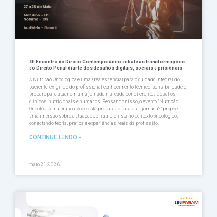
XII Encontro de Direito Contemporâneo debate as transformações
do Direito Penal diante dos desafios digitais, sociais e prisionais
A Nutrição Oncológica é uma área essencial para o cuidado integral do
paciente, exigindo do profissional conhecimento técnico, sensibilidade e
preparo para atuar em uma jornada marcada por diferentes desafios
clínicos, nutricionais e humanos. Pensando nisso, o evento ”Nutrição
Oncológica na prática: você está preparado para esta jornada?” propõe
uma imersão sobre a atuação do nutricionista no contexto oncológico,
conectando teoria, prática e experiências reais da profissião.
CONTINUE LENDO »
maio 21, 2026