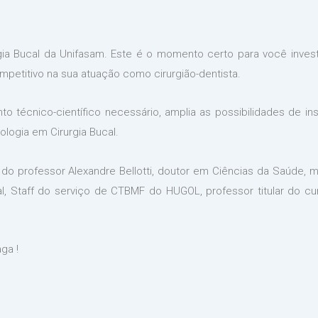
ia Bucal da Unifasam. Este é o momento certo para você invest
ompetitivo na sua atuação como cirurgião-dentista.
nto técnico-científico necessário, amplia as possibilidades de 
logia em Cirurgia Bucal.
 professor Alexandre Bellotti, doutor em Ciências da Saúde, m
al, Staff do serviço de CTBMF do HUGOL, professor titular do c
aga !