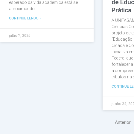
de Educ
esperado da vida acadêmica está se
aproximando,
Prática
CONTINUE LENDO »
A UNIFASAM
Ciências Co
projeto de e
julho 7, 2026
“Educação 
Cidadã e Co
iniciativa 
Federal que
fortalecer 
a compreen
tributos na
CONTINUE LE
junho 24, 20
Anterior