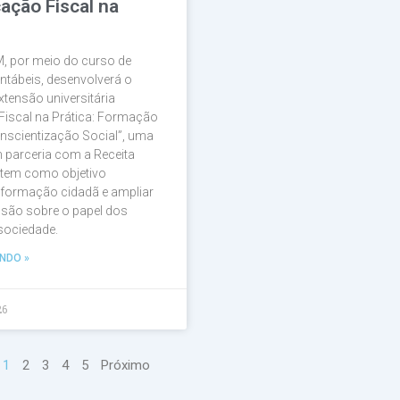
ação Fiscal na
, por meio do curso de
ntábeis, desenvolverá o
xtensão universitária
Fiscal na Prática: Formação
nscientização Social”, uma
em parceria com a Receita
 tem como objetivo
a formação cidadã e ampliar
são sobre o papel dos
 sociedade.
NDO »
26
1
2
3
4
5
Próximo