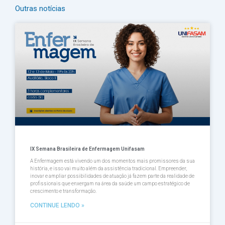
Outras notícias
Página
Página
Página
Página
Página
IX Semana Brasileira de Enfermagem Unifasam
A Enfermagem está vivendo um dos momentos mais promissores da sua
história, e isso vai muito além da assistência tradicional. Empreender,
inovar e ampliar possibilidades de atuação já fazem parte da realidade de
profissionais que enxergam na área da saúde um campo estratégico de
crescimento e transformação.
CONTINUE LENDO »