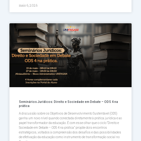
maio 6, 2026
Seminários Jurídicos: Direito e Sociedade em Debate – ODS 4 na
prática
A discussão sobre os Objetivos de Desenvolvimento Sustentável (ODS)
ganha um novo nível quando conectada diretamente à prática jurídica e ao
papel transformador da educação. É com esse olhar que o ciclo “Direito e
Sociedade em Debate – ODS 4 na prática” propõe dois encontros
estratégicos, voltados à compreensão dos desafios e das possibilidades
de efetivação da educação como instrumento de transformação social no