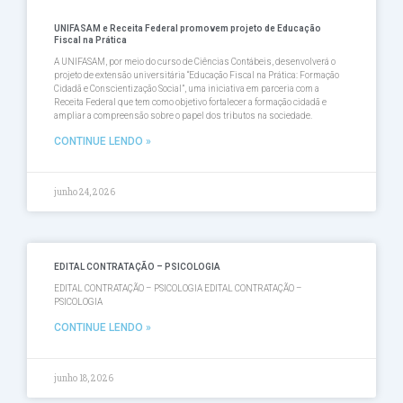
UNIFASAM e Receita Federal promovem projeto de Educação
Fiscal na Prática
A UNIFASAM, por meio do curso de Ciências Contábeis, desenvolverá o
projeto de extensão universitária “Educação Fiscal na Prática: Formação
Cidadã e Conscientização Social”, uma iniciativa em parceria com a
Receita Federal que tem como objetivo fortalecer a formação cidadã e
ampliar a compreensão sobre o papel dos tributos na sociedade.
CONTINUE LENDO »
junho 24, 2026
EDITAL CONTRATAÇÃO – PSICOLOGIA
EDITAL CONTRATAÇÃO – PSICOLOGIA EDITAL CONTRATAÇÃO –
PSICOLOGIA
CONTINUE LENDO »
junho 18, 2026