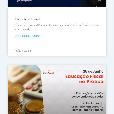
É hora de se formar!
É hora de se formar! O momento mais esperado da vida acadêmica está se
aproximando,
CONTINUE LENDO »
julho 7, 2026