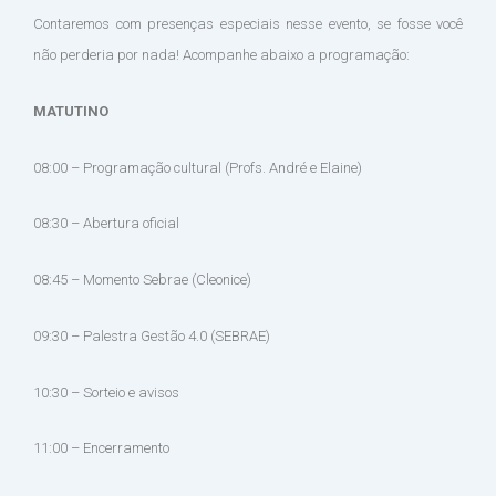
Contaremos com presenças especiais nesse evento, se fosse você
não perderia por nada! Acompanhe abaixo a programação:
MATUTINO
08:00 – Programação cultural (Profs. André e Elaine)
08:30 – Abertura oficial
08:45 – Momento Sebrae (Cleonice)
09:30 – Palestra Gestão 4.0 (SEBRAE)
10:30 – Sorteio e avisos
11:00 – Encerramento