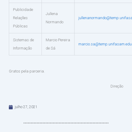
Publicidade
Jullena
Relações
jullenanormando@temp.unifas
Normando
Públicas
Sistemas de
Marcio Pereira
marcio.sa@temp.unifasam.edu
Informação
de Sá
Gratos pela parceria.
Direção
julho 27, 2021