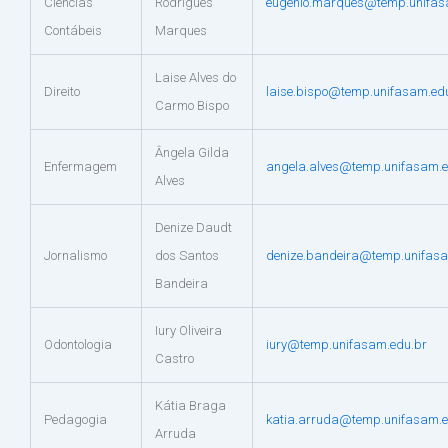
Ciências
Rodrigues
eugenio.marques@temp.unifas
Contábeis
Marques
Laise Alves do
Direito
laise.bispo@temp.unifasam.ed
Carmo Bispo
Ângela Gilda
Enfermagem
angela.alves@temp.unifasam.e
Alves
Denize Daudt
Jornalismo
dos Santos
denize.bandeira@temp.unifas
Bandeira
Iury Oliveira
Odontologia
iury@temp.unifasam.edu.br
Castro
Kátia Braga
Pedagogia
katia.arruda@temp.unifasam.e
Arruda