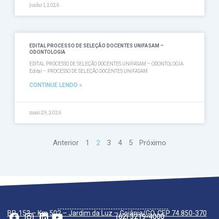
junho 1, 2026
EDITAL PROCESSO DE SELEÇÃO DOCENTES UNIFASAM –
ODONTOLOGIA
EDITAL PROCESSO DE SELEÇÃO DOCENTES UNIFASAM – ODONTOLOGIA
Edital – PROCESSO DE SELEÇÃO DOCENTES UNIFASAM
CONTINUE LENDO »
maio 29, 2026
Anterior
1
2
3
4
5
Próximo
O Curso
O que faz?
A Carreira
Matriz Curricular
O Curso
O que faz?
A Carreira
Matriz Curricular
O Curso
O que faz?
A Carreira
Matriz Curricular
BR-153 – Km 502 – Jardim da Luz – Goiânia/GO, CEP 74.850-370
(62) 3219-4000