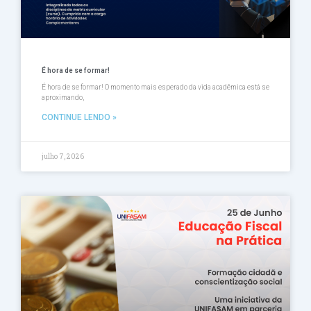
É hora de se formar!
É hora de se formar! O momento mais esperado da vida acadêmica está se
aproximando,
CONTINUE LENDO »
julho 7, 2026