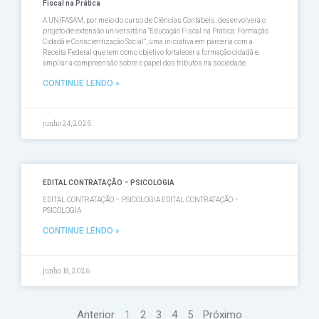
Fiscal na Prática
A UNIFASAM, por meio do curso de Ciências Contábeis, desenvolverá o
projeto de extensão universitária “Educação Fiscal na Prática: Formação
Cidadã e Conscientização Social”, uma iniciativa em parceria com a
Receita Federal que tem como objetivo fortalecer a formação cidadã e
ampliar a compreensão sobre o papel dos tributos na sociedade.
CONTINUE LENDO »
junho 24, 2026
EDITAL CONTRATAÇÃO – PSICOLOGIA
EDITAL CONTRATAÇÃO – PSICOLOGIA EDITAL CONTRATAÇÃO –
PSICOLOGIA
CONTINUE LENDO »
junho 18, 2026
Anterior
1
2
3
4
5
Próximo