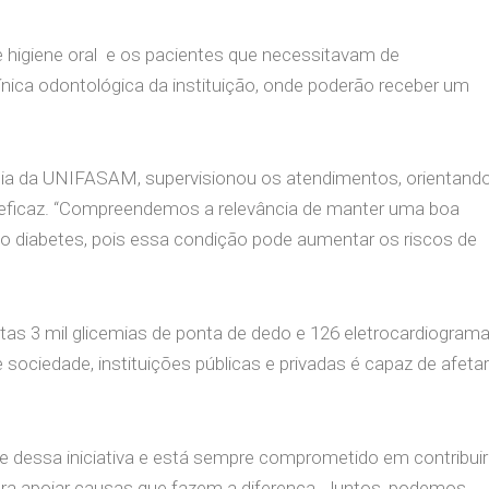
 higiene oral e os pacientes que necessitavam de
ica odontológica da instituição, onde poderão receber um
dontia da UNIFASAM, supervisionou os atendimentos, orientand
eficaz. “Compreendemos a relevância de manter uma boa
o diabetes, pois essa condição pode aumentar os riscos de
tas 3 mil glicemias de ponta de dedo e 126 eletrocardiogram
ociedade, instituições públicas e privadas é capaz de afetar
te dessa iniciativa e está sempre comprometido em contribuir
a apoiar causas que fazem a diferença. Juntos, podemos