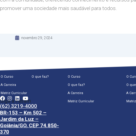
promover uma sociedade mais saudável para todos.
novembro 29, 2024
O Curso
O que faz?
O Curso
O Cur
A Carreira
O que faz?
O que
Matriz Curricular
A Carreira
A Carr
Siga a Fasam
Matriz Curricular
Matriz
(62) 3219-4000
BR-153 – Km 502 –
Jardim da Luz –
Goiânia/GO, CEP 74.850-
370