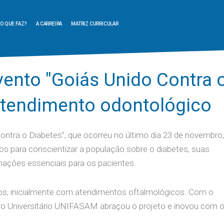
O QUE FAZ?
A CARREIRA
MATRIZ CURRICULAR
ento "Goiás Unido Contra 
atendimento odontológico
ntra o Diabetes”, que ocorreu no último dia 23 de novembro,
os para conscientizar a população sobre o diabetes, suas
mações essenciais para os pacientes.
os, inicialmente com atendimentos oftalmológicos. Com o
ntro Universitário UNIFASAM abraçou o projeto e inovou com 