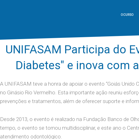
O CURSO
UNIFASAM Participa do Ev
Diabetes" e inova com 
A UNIFASAM teve a honra de apoiar o evento “Goiás Unido Co
no Ginásio Rio Vermelho. Esta importante ação reuniu esforç
prevenções e tratamentos, além de oferecer suporte e infor
Desde 2013, o evento é realizado na Fundação Banco de Olh
tempo, o evento se tornou multidisciplinar, e este ano o Ce
atendimento odontológico.