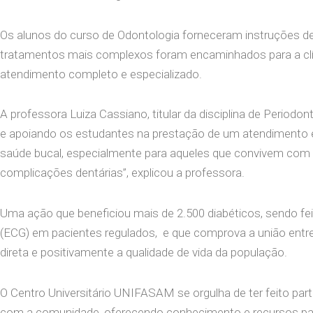
Os alunos do curso de Odontologia forneceram instruções de
tratamentos mais complexos foram encaminhados para a clín
atendimento completo e especializado.
A professora Luiza Cassiano, titular da disciplina de Perio
e apoiando os estudantes na prestação de um atendimento 
saúde bucal, especialmente para aqueles que convivem com 
complicações dentárias”, explicou a professora.
Uma ação que beneficiou mais de 2.500 diabéticos, sendo fei
(ECG) em pacientes regulados, e que comprova a união entre s
direta e positivamente a qualidade de vida da população.
O Centro Universitário UNIFASAM se orgulha de ter feito par
com a comunidade, oferecendo conhecimento e recursos par