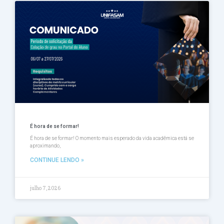
Página
Página
Página
Página
Página
É hora de se formar!
É hora de se formar! O momento mais esperado da vida acadêmica está se
aproximando,
CONTINUE LENDO »
julho 7, 2026