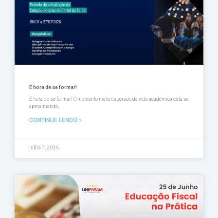
É hora de se formar!
É hora de se formar! O momento mais esperado da vida acadêmica está se
aproximando,
CONTINUE LENDO »
julho 7, 2026