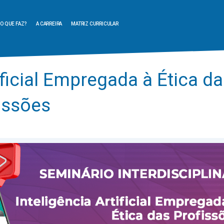
O QUE FAZ?
A CARREIRA
MATRIZ CURRICULAR
ificial Empregada à Ética d
issões