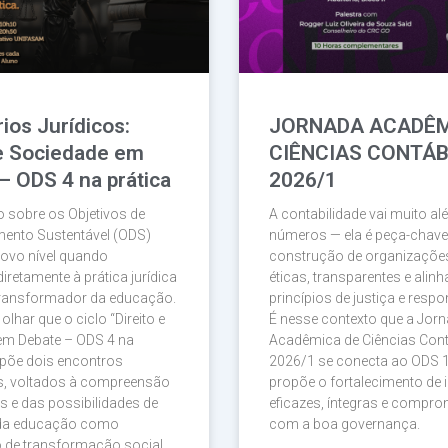
ios Jurídicos:
JORNADA ACADÊM
 e Sociedade em
CIÊNCIAS CONTÁB
– ODS 4 na prática
2026/1
 sobre os Objetivos de
A contabilidade vai muito a
mento Sustentável (ODS)
números — ela é peça-chave
ovo nível quando
construção de organizaçõe
iretamente à prática jurídica
éticas, transparentes e ali
transformador da educação.
princípios de justiça e respo
lhar que o ciclo “Direito e
É nesse contexto que a Jor
em Debate – ODS 4 na
Acadêmica de Ciências Con
opõe dois encontros
2026/1 se conecta ao ODS 1
os, voltados à compreensão
propõe o fortalecimento de i
s e das possibilidades de
eficazes, íntegras e compro
 da educação como
com a boa governança.
o de transformação social