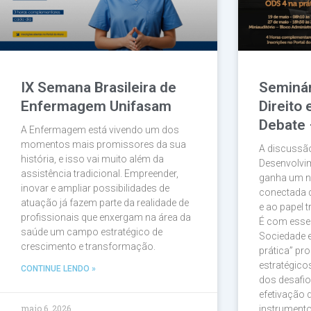
IX Semana Brasileira de
Seminár
Enfermagem Unifasam
Direito
Debate 
A Enfermagem está vivendo um dos
momentos mais promissores da sua
A discussão
história, e isso vai muito além da
Desenvolvi
assistência tradicional. Empreender,
ganha um n
inovar e ampliar possibilidades de
conectada d
atuação já fazem parte da realidade de
e ao papel 
profissionais que enxergam na área da
É com esse o
saúde um campo estratégico de
Sociedade 
crescimento e transformação.
prática” pr
estratégic
CONTINUE LENDO »
dos desafio
efetivação
maio 6, 2026
instrument