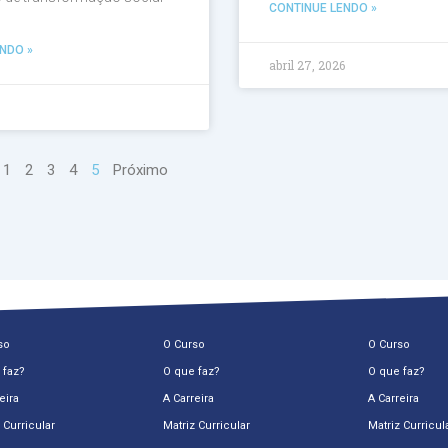
CONTINUE LENDO »
NDO »
abril 27, 2026
6
1
2
3
4
5
Próximo
so
O Curso
O Curso
 faz?
O que faz?
O que faz?
eira
A Carreira
A Carreira
 Curricular
Matriz Curricular
Matriz Curricul