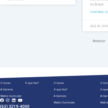
no Brasil.
CONTINUE LE
abril 28, 202
Anterior
O Curso
O que faz?
O Curso
O Cur
A Carreira
O que faz?
O que
Matriz Curricular
A Carreira
A Carr
Siga a Fasam
Matriz Curricular
Matriz
(62) 3219-4000