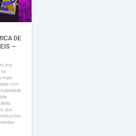
ICA DE
EIS –
lém dos
 na
s mais
nhadas com
nsabilidade.
nada
tábeis
6, que
nstituições
metidas