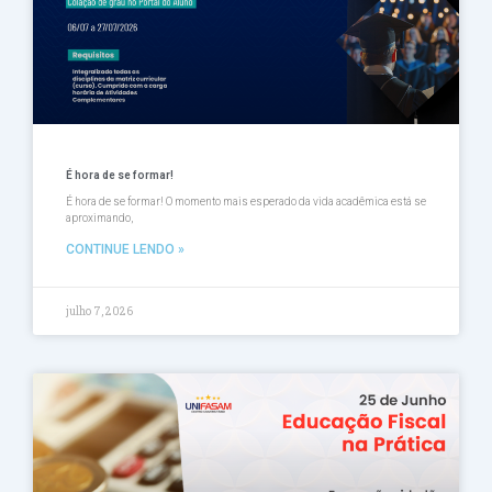
É hora de se formar!
É hora de se formar! O momento mais esperado da vida acadêmica está se
aproximando,
CONTINUE LENDO »
julho 7, 2026