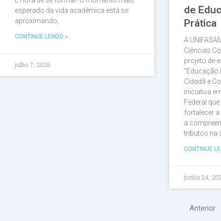
É hora de se formar! O momento mais
de Educ
esperado da vida acadêmica está se
aproximando,
Prática
CONTINUE LENDO »
A UNIFASAM
Ciências Co
projeto de e
julho 7, 2026
“Educação 
Cidadã e Co
iniciativa 
Federal que
fortalecer 
a compreen
tributos na
CONTINUE LE
junho 24, 20
Anterior