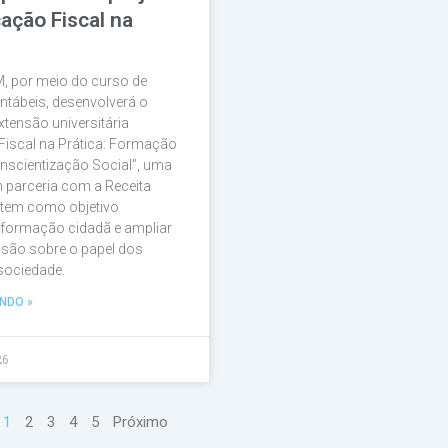
ação Fiscal na
, por meio do curso de
ntábeis, desenvolverá o
xtensão universitária
Fiscal na Prática: Formação
nscientização Social”, uma
em parceria com a Receita
 tem como objetivo
a formação cidadã e ampliar
são sobre o papel dos
 sociedade.
NDO »
26
1
2
3
4
5
Próximo