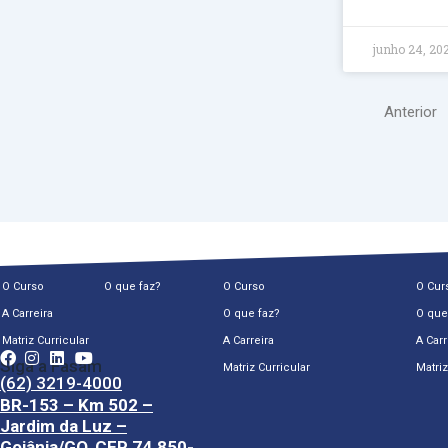
junho 24, 20
Anterior
O Curso
O que faz?
O Curso
O Cur
A Carreira
O que faz?
O que
Matriz Curricular
A Carreira
A Carr
Siga a Fasam
Matriz Curricular
Matriz
(62) 3219-4000
BR-153 – Km 502 –
Jardim da Luz –
Goiânia/GO, CEP 74.850-