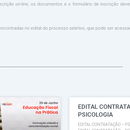
nscrição on-line, os documentos e o formulário de inscrição deve
ncontradas no edital do processo seletivo, que pode ser acess
EDITAL CONTRAT
Página
Página
Página
Página
Página
PSICOLOGIA
EDITAL CONTRATAÇÃO – PS