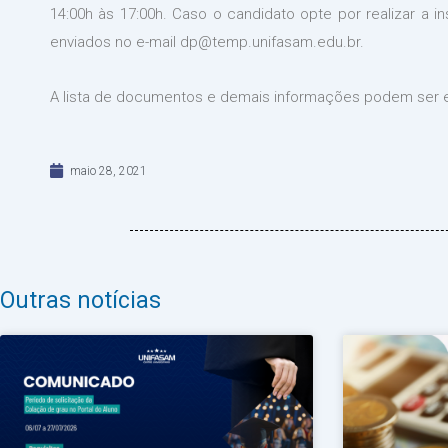
14:00h às 17:00h. Caso o candidato opte por realizar a i
enviados no e-mail dp@temp.unifasam.edu.br.
A lista de documentos e demais informações podem ser e
maio 28, 2021
Outras notícias