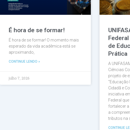
É hora de se formar!
UNIFAS
Federal
É hora de se formar! O momento mais
de Educ
esperado da vida acadêmica está se
aproximando,
Prática
CONTINUE LENDO »
A UNIFASAM
Ciências Co
projeto de e
julho 7, 2026
“Educação 
Cidadã e Co
iniciativa 
Federal que
fortalecer 
a compreen
tributos na
CONTINUE LE