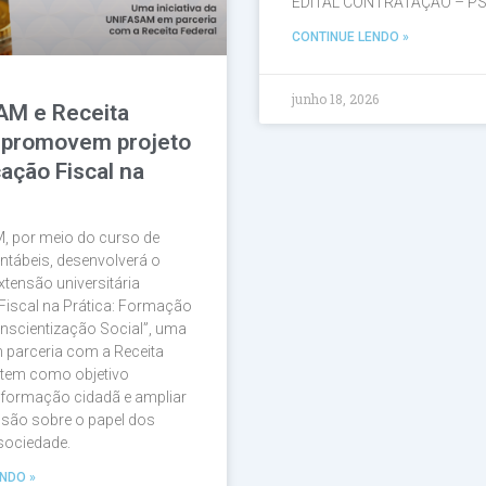
EDITAL CONTRATAÇÃO – PS
CONTINUE LENDO »
junho 18, 2026
AM e Receita
 promovem projeto
ação Fiscal na
, por meio do curso de
ntábeis, desenvolverá o
xtensão universitária
Fiscal na Prática: Formação
nscientização Social”, uma
em parceria com a Receita
 tem como objetivo
a formação cidadã e ampliar
são sobre o papel dos
 sociedade.
NDO »