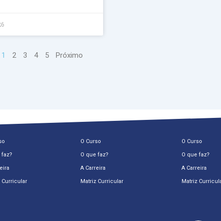
26
1
2
3
4
5
Próximo
so
O Curso
O Curso
 faz?
O que faz?
O que faz?
eira
A Carreira
A Carreira
 Curricular
Matriz Curricular
Matriz Curricul