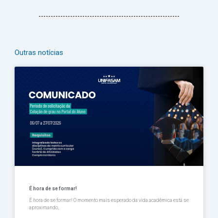
Outras notícias
Página
Página
Página
Página
Página
É hora de se formar!
É hora de se formar! O momento mais esperado da vida acadêmica está se
aproximando,