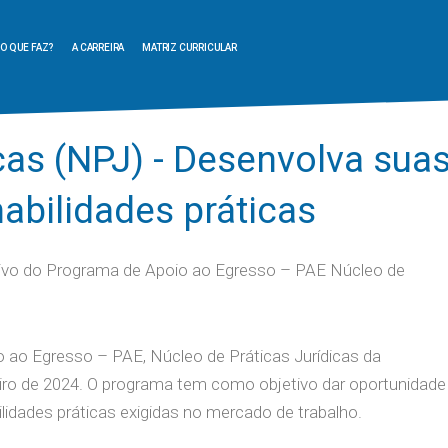
O QUE FAZ?
A CARREIRA
MATRIZ CURRICULAR
cas (NPJ) - Desenvolva sua
abilidades práticas
tivo do Programa de Apoio ao Egresso – PAE Núcleo de
o ao Egresso – PAE, Núcleo de Práticas Jurídicas da
iro de 2024. O programa tem como objetivo dar oportunidade
dades práticas exigidas no mercado de trabalho.