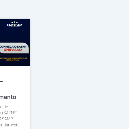
–
imento
ço de
m (SAENF)
FASAM ?
fundamental