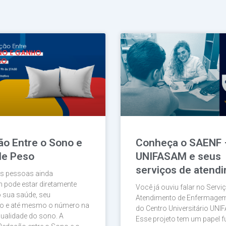
Página
Página
Página
Página
Página
ão Entre o Sono e
Conheça o SAENF 
de Peso
UNIFASAM e seus
serviços de atend
as pessoas ainda
 pode estar diretamente
Você já ouviu falar no Servi
 sua saúde, seu
Atendimento de Enfermage
 e até mesmo o número na
do Centro Universitário UNI
qualidade do sono. A
Esse projeto tem um papel 