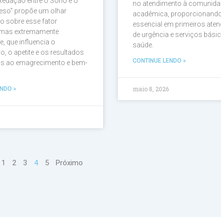
 Redação entre o Sono e o
no atendimento à comunida
eso” propõe um olhar
acadêmica, proporcionando
o sobre esse fator
essencial em primeiros ate
, mas extremamente
de urgência e serviços bási
e, que influencia o
saúde.
, o apetite e os resultados
CONTINUE LENDO »
os ao emagrecimento e bem-
maio 8, 2026
NDO »
1
2
3
4
5
Próximo