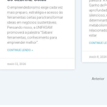
palestra ”A
Ganho de P
O empreendedorismo exige cada vez
aprofundad
mais preparo, estratégia e acesso às
silencioso
ferramentas certas para transformar
determinant
ideias em negócios sustentáveis.
metabolismo
Pensando nisso, a UNIFASAM
relacionad
promoverá a palestra ”Sebare:
estar
ferramentas, conhecimento para
empreender melhor”.
CONTINUE LE
CONTINUE LENDO »
maio 8, 2026
maio 12, 2026
Anterior