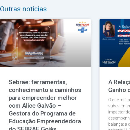
Outras notícias
Sebrae: ferramentas,
A Relaç
conhecimento e caminhos
Ganho 
para empreender melhor
O que muit
com Alice Galvão –
subestimam
impactando
Gestora do Programa de
desempenho
Educação Empreendedora
balança: a 
do SEBRAE Goiás