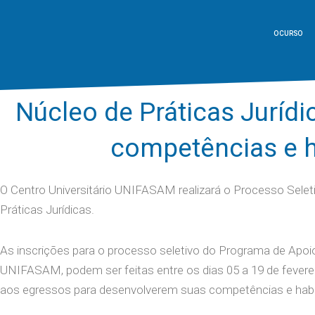
O CURSO
Núcleo de Práticas Jurídi
competências e h
O Centro Universitário UNIFASAM realizará o Processo Sele
Práticas Jurídicas.
As inscrições para o processo seletivo do Programa de Apoi
UNIFASAM, podem ser feitas entre os dias 05 a 19 de fevere
aos egressos para desenvolverem suas competências e habili