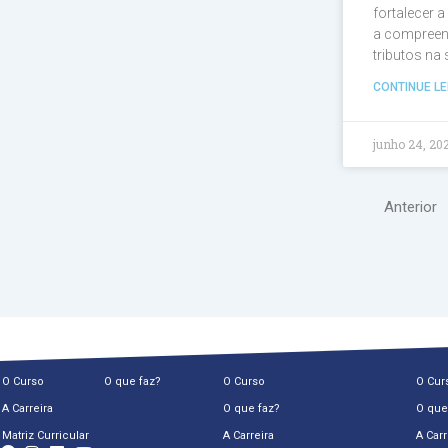
fortalecer 
a compreen
tributos na
CONTINUE LE
junho 24, 20
Anterior
O Curso
O que faz?
O Curso
O Cur
A Carreira
O que faz?
O que
Matriz Curricular
A Carreira
A Carr