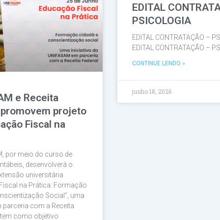
EDITAL CONTRAT
Página
Página
Página
Página
Página
PSICOLOGIA
EDITAL CONTRATAÇÃO – PS
EDITAL CONTRATAÇÃO – PS
CONTINUE LENDO »
junho 18, 2026
AM e Receita
 promovem projeto
ação Fiscal na
, por meio do curso de
ntábeis, desenvolverá o
xtensão universitária
Fiscal na Prática: Formação
nscientização Social”, uma
em parceria com a Receita
 tem como objetivo