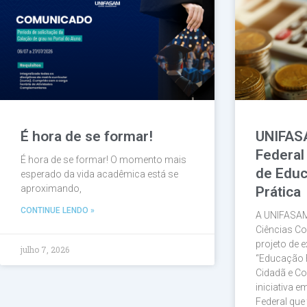
É hora de se formar!
UNIFAS
Federal
É hora de se formar! O momento mais
de Educ
esperado da vida acadêmica está se
aproximando,
Prática
CONTINUE LENDO »
A UNIFASAM
Ciências Co
projeto de e
julho 7, 2026
“Educação 
Cidadã e Co
iniciativa 
Federal que