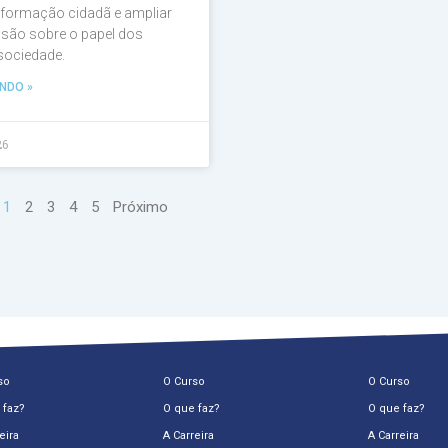
a formação cidadã e ampliar
são sobre o papel dos
 sociedade.
NDO »
26
1
2
3
4
5
Próximo
so
O Curso
O Curso
 faz?
O que faz?
O que faz?
eira
A Carreira
A Carreira