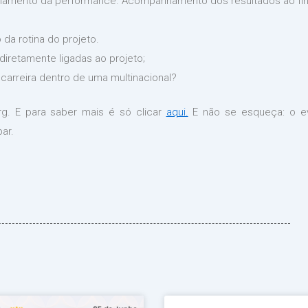
amento da performance. Acompanhamento dos resultados ao fina
 da rotina do projeto.
ndiretamente ligadas ao projeto;
carreira dentro de uma multinacional?
rg. E para saber mais é só clicar
aqui.
E não se esqueça: o ev
ar.