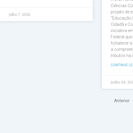
Ciências Co
projeto de e
julho 7, 2026
“Educação 
Cidadã e Co
iniciativa 
Federal que
fortalecer 
a compreen
tributos na
CONTINUE LE
junho 24, 20
Anterior