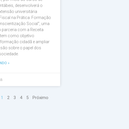
ntábeis, desenvolverá o
xtensão universitária
Fiscal na Prática: Formação
nscientização Social”, uma
em parceria com a Receita
 tem como objetivo
a formação cidadã e ampliar
são sobre o papel dos
 sociedade.
NDO »
26
1
2
3
4
5
Próximo