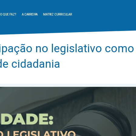
O QUE FAZ?
A CARREIRA
MATRIZ CURRICULAR
cipação no legislativo como
de cidadania