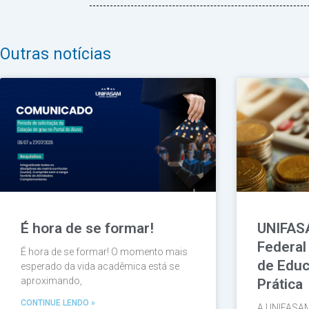
Outras notícias
É hora de se formar!
UNIFAS
Federal
É hora de se formar! O momento mais
de Educ
esperado da vida acadêmica está se
aproximando,
Prática
CONTINUE LENDO »
A UNIFASAM