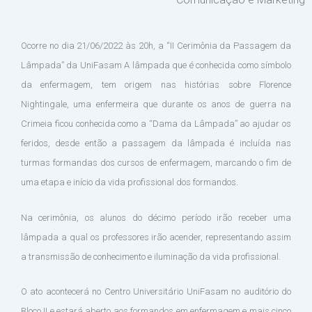
Ocorre no dia 21/06/2022 às 20h, a “II Cerimônia da Passagem da
Lâmpada” da UniFasam A lâmpada que é conhecida como símbolo
da enfermagem, tem origem nas histórias sobre Florence
Nightingale, uma enfermeira que durante os anos de guerra na
Crimeia ficou conhecida como a “Dama da Lâmpada” ao ajudar os
feridos, desde então a passagem da lâmpada é incluída nas
turmas formandas dos cursos de enfermagem, marcando o fim de
uma etapa e início da vida profissional dos formandos.
Na cerimônia, os alunos do décimo período irão receber uma
lâmpada a qual os professores irão acender, representando assim
a transmissão de conhecimento e iluminação da vida profissional.
O ato acontecerá no Centro Universitário UniFasam no auditório do
Bloco II e estará aberto aos formandos em enfermagem e mais cinco