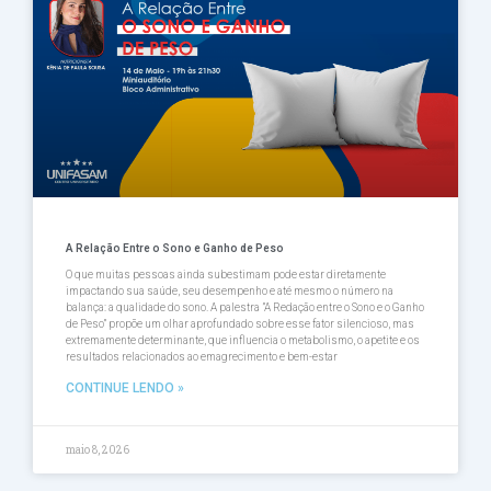
A Relação Entre o Sono e Ganho de Peso
O que muitas pessoas ainda subestimam pode estar diretamente
impactando sua saúde, seu desempenho e até mesmo o número na
balança: a qualidade do sono. A palestra ”A Redação entre o Sono e o Ganho
de Peso” propõe um olhar aprofundado sobre esse fator silencioso, mas
extremamente determinante, que influencia o metabolismo, o apetite e os
resultados relacionados ao emagrecimento e bem-estar
CONTINUE LENDO »
maio 8, 2026