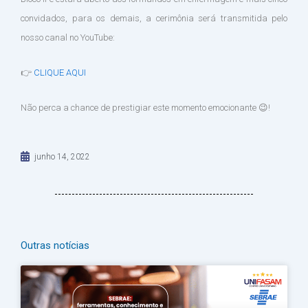
convidados, para os demais, a cerimônia será transmitida pelo
nosso canal no YouTube:
👉
CLIQUE AQUI
Não perca a chance de prestigiar este momento emocionante 😉!
junho 14, 2022
Outras notícias
Página
Página
Página
Página
Página