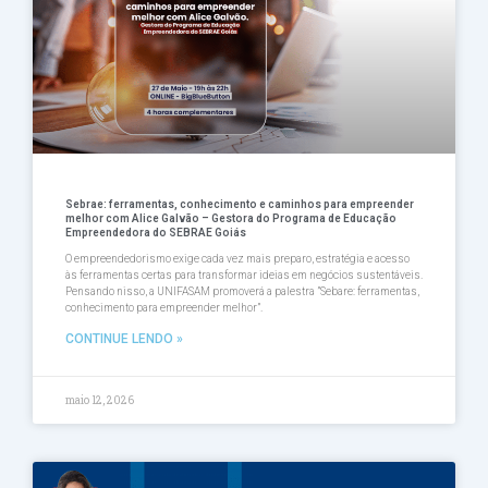
Sebrae: ferramentas, conhecimento e caminhos para empreender
melhor com Alice Galvão – Gestora do Programa de Educação
Empreendedora do SEBRAE Goiás
O empreendedorismo exige cada vez mais preparo, estratégia e acesso
às ferramentas certas para transformar ideias em negócios sustentáveis.
Pensando nisso, a UNIFASAM promoverá a palestra ”Sebare: ferramentas,
conhecimento para empreender melhor”.
CONTINUE LENDO »
maio 12, 2026