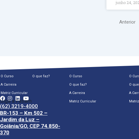
junho 24, 20
Anterior
O Curso
O que faz?
O Curso
O Cur
A Carreira
O que faz?
O que
Matriz Curricular
A Carreira
A Carr
Siga a Fasam
Matriz Curricular
Matriz
(62) 3219-4000
BR-153 – Km 502 –
Jardim da Luz –
Goiânia/GO, CEP 74.850-
370