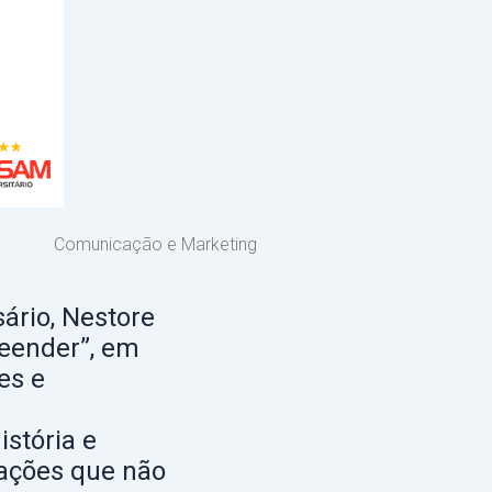
Comunicação e Marketing
ário, Nestore
reender”, em
es e
istória e
erações que não