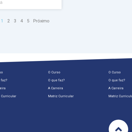
26
1
2
3
4
5
Próximo
so
O Curso
O Curso
 faz?
O que faz?
O que faz?
eira
A Carreira
A Carreira
 Curricular
Matriz Curricular
Matriz Curricul