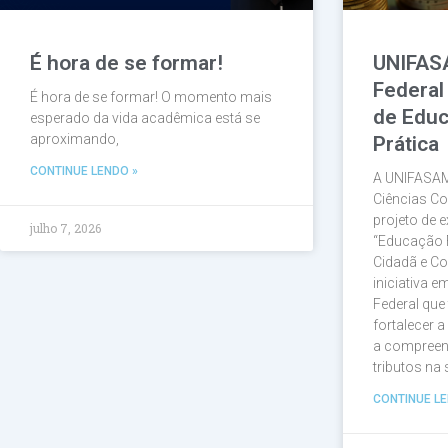
É hora de se formar!
UNIFAS
Federal
É hora de se formar! O momento mais
de Educ
esperado da vida acadêmica está se
aproximando,
Prática
CONTINUE LENDO »
A UNIFASAM
Ciências Co
projeto de e
julho 7, 2026
“Educação 
Cidadã e Co
iniciativa 
Federal que
fortalecer 
a compreen
tributos na
CONTINUE LE