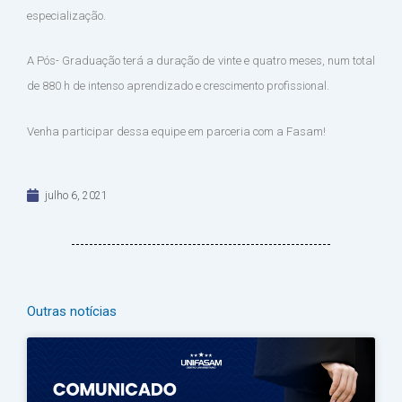
especialização.
A Pós- Graduação terá a duração de vinte e quatro meses, num total
de 880 h de intenso aprendizado e crescimento profissional.
Venha participar dessa equipe em parceria com a Fasam!
julho 6, 2021
Outras notícias
Página
Página
Página
Página
Página