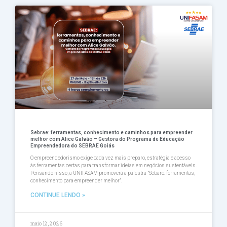
Página
Página
Página
Página
Página
Sebrae: ferramentas, conhecimento e caminhos para empreender
melhor com Alice Galvão – Gestora do Programa de Educação
Empreendedora do SEBRAE Goiás
O empreendedorismo exige cada vez mais preparo, estratégia e acesso
às ferramentas certas para transformar ideias em negócios sustentáveis.
Pensando nisso, a UNIFASAM promoverá a palestra ”Sebare: ferramentas,
conhecimento para empreender melhor”.
CONTINUE LENDO »
maio 12, 2026