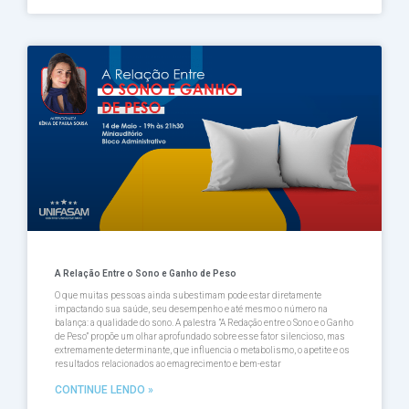
A Relação Entre o Sono e Ganho de Peso
O que muitas pessoas ainda subestimam pode estar diretamente
impactando sua saúde, seu desempenho e até mesmo o número na
balança: a qualidade do sono. A palestra ”A Redação entre o Sono e o Ganho
de Peso” propõe um olhar aprofundado sobre esse fator silencioso, mas
extremamente determinante, que influencia o metabolismo, o apetite e os
resultados relacionados ao emagrecimento e bem-estar
CONTINUE LENDO »