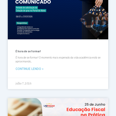
É hora de se formar!
É hora de se formar! O momento mais esperado da vida acadêmica está se
aproximando,
CONTINUE LENDO »
julho 7, 2026