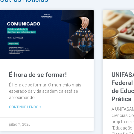
É hora de se formar!
UNIFAS
Federal
É hora de se formar! O momento mais
de Educ
esperado da vida acadêmica está se
aproximando,
Prática
CONTINUE LENDO »
A UNIFASAM
Ciências Co
projeto de e
julho 7, 2026
“Educação 