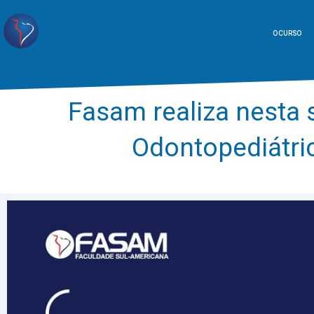
O CURSO
Fasam realiza nesta s
Odontopediátri