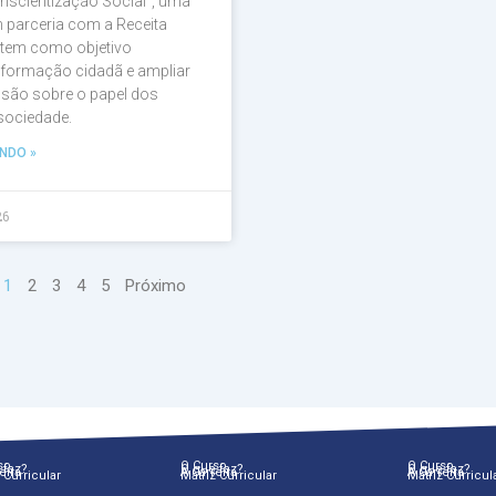
nscientização Social”, uma
em parceria com a Receita
 tem como objetivo
a formação cidadã e ampliar
são sobre o papel dos
 sociedade.
NDO »
26
1
2
3
4
5
Próximo
so
O Curso
O Curso
 faz?
O que faz?
O que faz?
eira
A Carreira
A Carreira
 Curricular
Matriz Curricular
Matriz Curricul