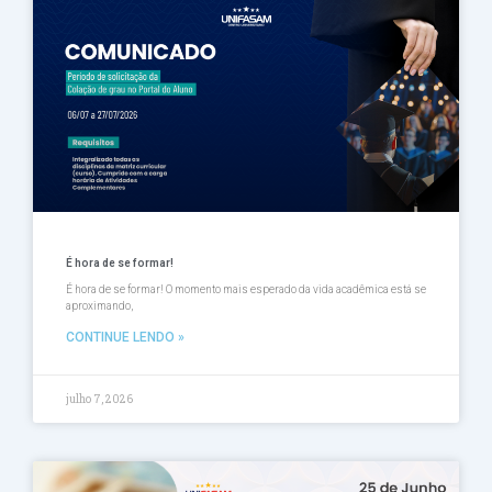
Página
Página
Página
Página
Página
É hora de se formar!
É hora de se formar! O momento mais esperado da vida acadêmica está se
aproximando,
CONTINUE LENDO »
julho 7, 2026