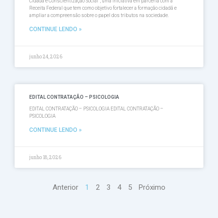
Cidadã e Conscientização Social”, uma iniciativa em parceria com a
Receita Federal que tem como objetivo fortalecer a formação cidadã e
ampliar a compreensão sobre o papel dos tributos na sociedade.
CONTINUE LENDO »
junho 24, 2026
EDITAL CONTRATAÇÃO – PSICOLOGIA
EDITAL CONTRATAÇÃO – PSICOLOGIA EDITAL CONTRATAÇÃO –
PSICOLOGIA
CONTINUE LENDO »
junho 18, 2026
Anterior
1
2
3
4
5
Próximo