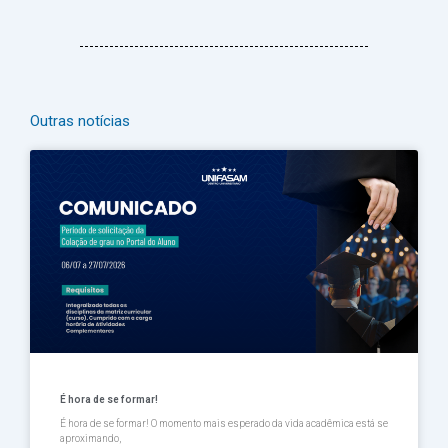
Outras notícias
Página
Página
Página
Página
Página
É hora de se formar!
É hora de se formar! O momento mais esperado da vida acadêmica está se
aproximando,