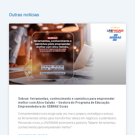
Outras notícias
Página
Página
Página
Página
Página
Sebrae: ferramentas, conhecimento e caminhos para empreender
melhor com Alice Galvão – Gestora do Programa de Educação
Empreendedora do SEBRAE Goiás
O empreendedorismo exige cada vez mais preparo, estratégia e acesso
às ferramentas certas para transformar ideias em negócios sustentáveis.
Pensando nisso, a UNIFASAM promoverá a palestra ”Sebare: ferramentas,
conhecimento para empreender melhor”.