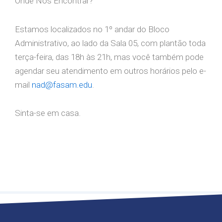
Onde Nos Encontrar?
Estamos localizados no 1º andar do Bloco
Administrativo, ao lado da Sala 05, com plantão toda
terça-feira, das 18h às 21h, mas você também pode
agendar seu atendimento em outros horários pelo e-
mail
nad@fasam.edu
.
Sinta-se em casa.
agosto 6, 2024
O Curso
O que faz?
A Carreira
Matriz Curricular
O Curso
O que faz?
A Carreira
Matriz Curricular
O Curso
O que faz?
A Carreira
Matriz Curricular