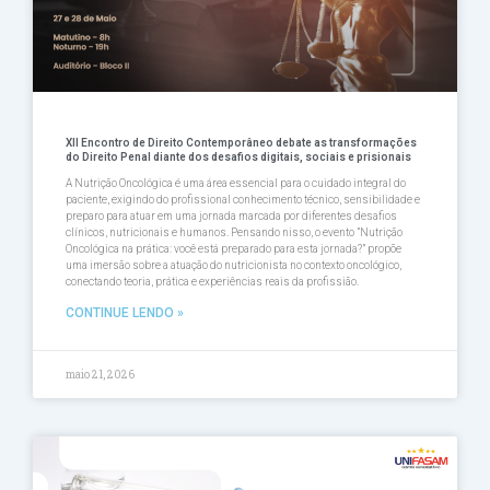
XII Encontro de Direito Contemporâneo debate as transformações
do Direito Penal diante dos desafios digitais, sociais e prisionais
A Nutrição Oncológica é uma área essencial para o cuidado integral do
paciente, exigindo do profissional conhecimento técnico, sensibilidade e
preparo para atuar em uma jornada marcada por diferentes desafios
clínicos, nutricionais e humanos. Pensando nisso, o evento ”Nutrição
Oncológica na prática: você está preparado para esta jornada?” propõe
uma imersão sobre a atuação do nutricionista no contexto oncológico,
conectando teoria, prática e experiências reais da profissião.
CONTINUE LENDO »
maio 21, 2026