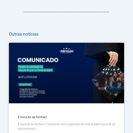
Outras notícias
Página
Página
Página
Página
Página
É hora de se formar!
É hora de se formar! O momento mais esperado da vida acadêmica está se
aproximando,