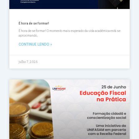
É hora de se formar!
É hora de se formar! O momento mais esperado da vida acadêmica está se
aproximando,
CONTINUE LENDO »
julho 7, 2026