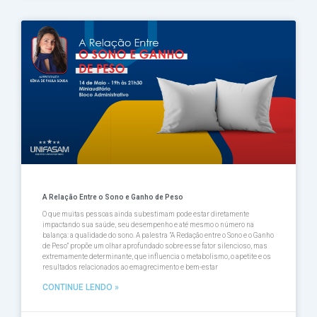
A Relação Entre o Sono e Ganho de Peso
O que muitas pessoas ainda subestimam pode estar diretamente
impactando sua saúde, seu desempenho e até mesmo o número na
balança: a qualidade do sono. A palestra ”A Redação entre o Sono e o Ganho
de Peso” propõe um olhar aprofundado sobre esse fator silencioso, mas
extremamente determinante, que influencia o metabolismo, o apetite e os
resultados relacionados ao emagrecimento e bem-estar
CONTINUE LENDO »