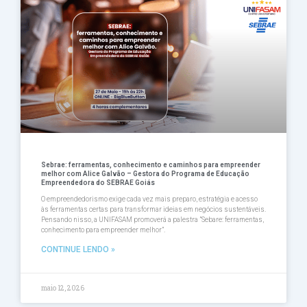
Página
Página
Página
Página
Página
Sebrae: ferramentas, conhecimento e caminhos para empreender
melhor com Alice Galvão – Gestora do Programa de Educação
Empreendedora do SEBRAE Goiás
O empreendedorismo exige cada vez mais preparo, estratégia e acesso
às ferramentas certas para transformar ideias em negócios sustentáveis.
Pensando nisso, a UNIFASAM promoverá a palestra ”Sebare: ferramentas,
conhecimento para empreender melhor”.
CONTINUE LENDO »
maio 12, 2026