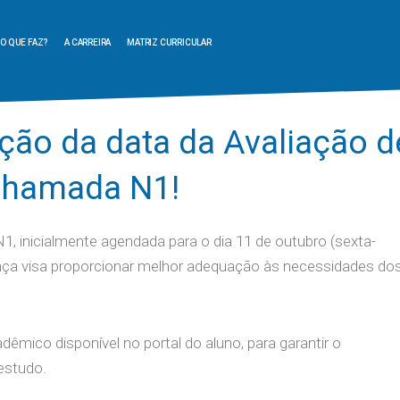
O QUE FAZ?
A CARREIRA
MATRIZ CURRICULAR
ão da data da Avaliação d
Chamada N1!
 inicialmente agendada para o dia 11 de outubro (sexta-
udança visa proporcionar melhor adequação às necessidades do
êmico disponível no portal do aluno, para garantir o
estudo.