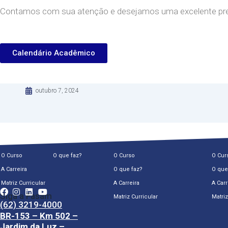
Contamos com sua atenção e desejamos uma excelente prep
Calendário Acadêmico
outubro 7, 2024
O Curso
O que faz?
O Curso
O Cur
A Carreira
O que faz?
O que
Matriz Curricular
A Carreira
A Carr
Siga a Fasam
Matriz Curricular
Matriz
(62) 3219-4000
BR-153 – Km 502 –
Jardim da Luz –