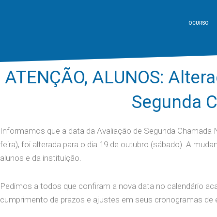
O CURSO
ATENÇÃO, ALUNOS: Alteraç
Segunda 
Informamos que a data da Avaliação de Segunda Chamada N1,
feira), foi alterada para o dia 19 de outubro (sábado). A m
alunos e da instituição.
Pedimos a todos que confiram a nova data no calendário acad
cumprimento de prazos e ajustes em seus cronogramas de 