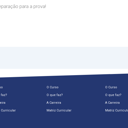
aração para a prova!
so
O Curso
O Curso
 faz?
O que faz?
O que faz?
eira
A Carreira
A Carreira
 Curricular
Matriz Curricular
Matriz Curricul