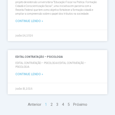
projeto de extensão universitária “Educação Fiscal na Prática: Formação
Cidadã e Conscientização Social”, uma iniciativa em parceria com a
Receita Federal que tem como objetivo fortalecer a formação cidadã e
ampliar a compreensão sobre o papel dos tributos na sociedade.
CONTINUE LENDO »
junho 24, 2026
EDITAL CONTRATAÇÃO – PSICOLOGIA
EDITAL CONTRATAÇÃO – PSICOLOGIA EDITAL CONTRATAÇÃO –
PSICOLOGIA
CONTINUE LENDO »
junho 18, 2026
Anterior
1
2
3
4
5
Próximo