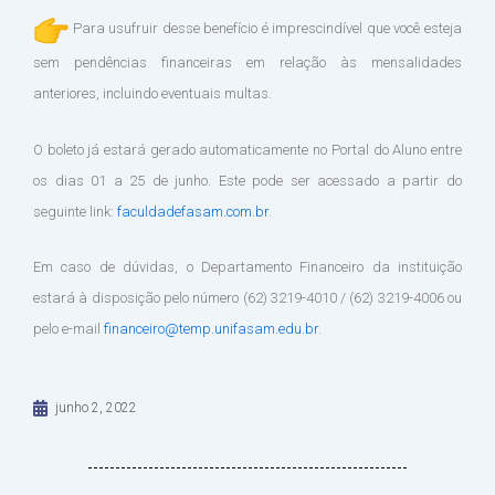
Para usufruir desse benefício é imprescindível que você esteja
sem pendências financeiras em relação às mensalidades
anteriores, incluindo eventuais multas.
O boleto já estará gerado automaticamente no Portal do Aluno entre
os dias 01 a 25 de junho. Este pode ser acessado a partir do
seguinte link:
faculdadefasam.com.br
.
Em caso de dúvidas, o Departamento Financeiro da instituição
estará à disposição pelo número (62) 3219-4010 / (62) 3219-4006 ou
pelo e-mail
financeiro@temp.unifasam.edu.br
.
junho 2, 2022