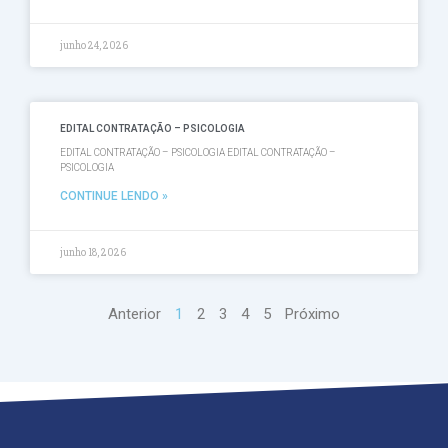
junho 24, 2026
EDITAL CONTRATAÇÃO – PSICOLOGIA
EDITAL CONTRATAÇÃO – PSICOLOGIA EDITAL CONTRATAÇÃO –
PSICOLOGIA
CONTINUE LENDO »
junho 18, 2026
Anterior
1
2
3
4
5
Próximo
O Curso
O que faz?
A Carreira
Matriz Curricular
O Curso
O que faz?
A Carreira
Matriz Curricular
O Curso
O que faz?
A Carreira
Matriz Curricular