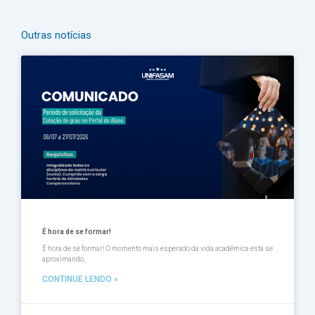
Outras notícias
Página
Página
Página
Página
Página
É hora de se formar!
É hora de se formar! O momento mais esperado da vida acadêmica está se
aproximando,
CONTINUE LENDO »